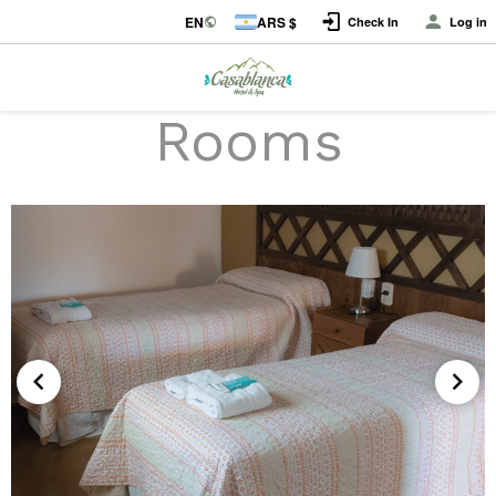
EN
ARS $
Check In
Log in
Rooms