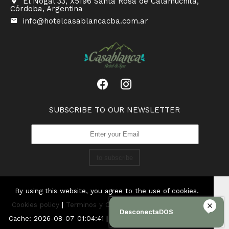
El Nogal 33, X5196 Santa Rosa de Calamuchita,
Córdoba, Argentina
info@hotelcasablancacba.com.ar
SUBSCRIBE TO OUR NEWSLETTER
to subscribe
By using this website, you agree to the use of cookies.
Cookies policy
|
Terminos y Condiciones
|
Privacy Policy
|
DesconectaDOS
Cache: 2026-08-07 01:04:41 |
Textos
|
Framework: 3 |
Tag: