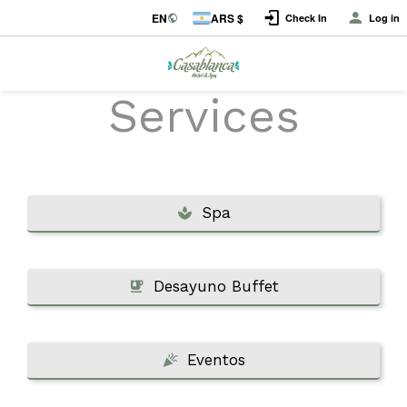
EN
ARS $
Check In
Log in
Services
Spa
Desayuno Buffet
Eventos