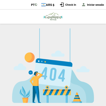
PT
ARS $
Check In
Iniciar sessão